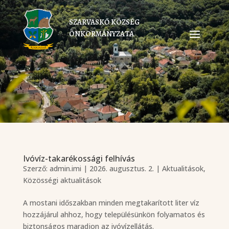
SZARVASKŐ KÖZSÉG
ÖNKORMÁNYZATA
Ivóvíz-takarékossági felhívás
Szerző:
admin.imi
|
2026. augusztus. 2.
|
Aktualitások
,
Közösségi aktualitások
A mostani időszakban minden megtakarított liter víz
hozzájárul ahhoz, hogy településünkön folyamatos és
biztonságos maradjon az ivóvízellátás.