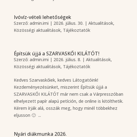
Ivóvíz-vételi lehetőségek
Szerző:
admin.imi
|
2026. július. 30.
|
Aktualitások
,
Közösségi aktualitások
,
Tájékoztatók
Építsük újjá a SZARVASKŐI KILÁTÓT!
Szerző:
admin.imi
|
2026. július. 8.
|
Aktualitások
,
Közösségi aktualitások
,
Tájékoztatók
Kedves Szarvaskőiek, kedves Látogatóink!
Kezdeményezésünket, miszerint Építsük újjá a
SZARVASKŐI KILÁTÓT már nem csak a Várpresszóban
elhelyezett papír alapú petíción, de online is kitölthetik.
Kérem írják alá, osszák meg, hogy minél többekhez
eljusson 🙂 ...
Nyári diákmunka 2026.