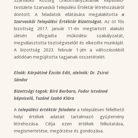
Szarvaskő Község Önkormányzatának Képviselő-
testülete Szarvaskői Települési Értéktár létrehozásáról
döntött. A feladatok ellátására megalakította
a
Szarvaskői Települési Értéktár Bizottságot.
Az öt fős
bizottság 2017. január 11-én megtartott alakuló
ülésén elfogadta működési szabályzatát,
megválasztotta tisztségviselőit és elkezdte munkáját.
A bizottság 2023. február 1-jén a változásokból
adódóan megújította tagjainak összetételét.
Elnök: Kárpátiné Ézsiás Edit, alelnök: Dr. Zsirai
Sándor
Bizottsági tagok: Bíró Barbara, Fodor Istvánné
képviselő, Tuzáné Szabó Klára
A
települési értéktár feladata
a településen fellelhető
helyi értékek adatait tartalmazó gyűjtemény
létrehozása. Célja ezen értékek felkutatása,
megismertetése, megőrzése és gondozása.