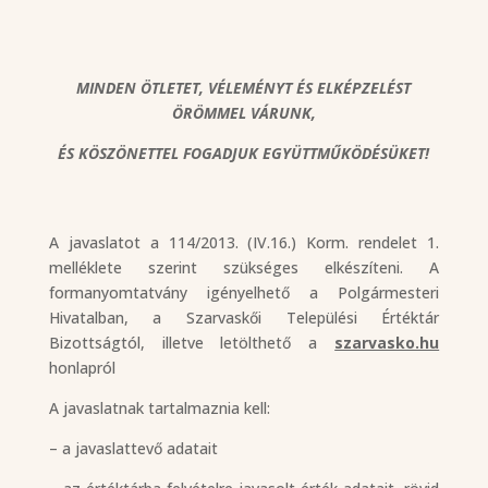
MINDEN ÖTLETET, VÉLEMÉNYT ÉS ELKÉPZELÉST
ÖRÖMMEL VÁRUNK,
ÉS KÖSZÖNETTEL FOGADJUK EGYÜTTMŰKÖDÉSÜKET!
A javaslatot a 114/2013. (IV.16.) Korm. rendelet 1.
melléklete szerint szükséges elkészíteni. A
formanyomtatvány igényelhető a Polgármesteri
Hivatalban, a Szarvaskői Települési Értéktár
Bizottságtól, illetve letölthető a
szarvasko.hu
honlapról
A javaslatnak tartalmaznia kell:
– a javaslattevő adatait