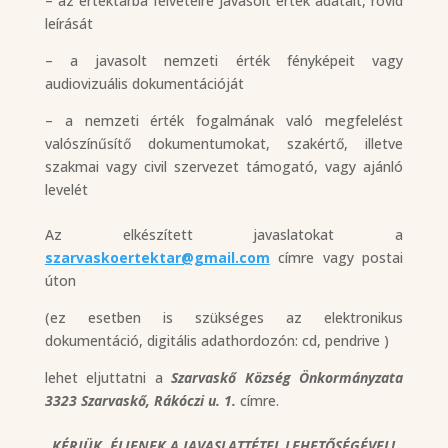
– az értéktárba felvételre javasolt érték adatait, rövid
leírását
– a javasolt nemzeti érték fényképeit vagy
audiovizuális dokumentációját
– a nemzeti érték fogalmának való megfelelést
valószínűsítő dokumentumokat, szakértő, illetve
szakmai vagy civil szervezet támogató, vagy ajánló
levelét
Az elkészített javaslatokat a
szarvaskoertektar@gmail.com
címre vagy postai
úton
(ez esetben is szükséges az elektronikus
dokumentáció, digitális adathordozón: cd, pendrive )
lehet eljuttatni a
Szarvaskő Község Önkormányzata
3323 Szarvaskő, Rákóczi u. 1.
címre.
KÉRJÜK, ÉLJENEK A JAVASLATTÉTEL LEHETŐSÉGÉVEL!