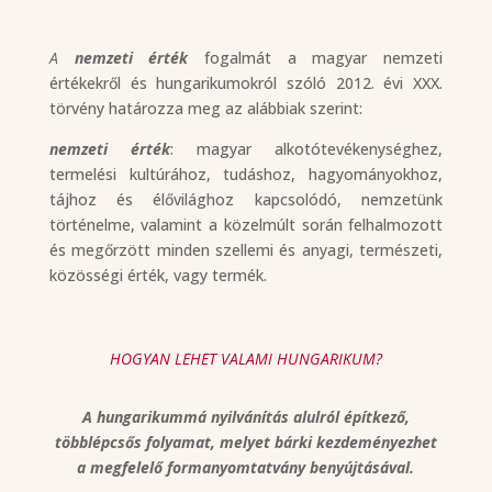
A
nemzeti érték
fogalmát a magyar nemzeti
értékekről és hungarikumokról szóló 2012. évi XXX.
törvény határozza meg az alábbiak szerint:
nemzeti érték
: magyar alkotótevékenységhez,
termelési kultúrához, tudáshoz, hagyományokhoz,
tájhoz és élővilághoz kapcsolódó, nemzetünk
történelme, valamint a közelmúlt során felhalmozott
és megőrzött minden szellemi és anyagi, természeti,
közösségi érték, vagy termék.
HOGYAN LEHET VALAMI HUNGARIKUM?
A hungarikummá nyilvánítás alulról építkező,
többlépcsős folyamat, melyet bárki kezdeményezhet
a megfelelő formanyomtatvány benyújtásával.