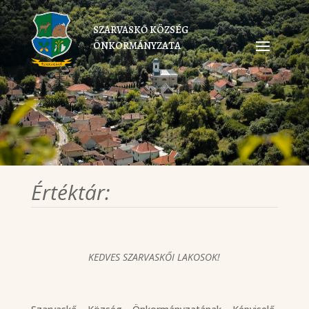
SZARVASKŐ KÖZSÉG
ÖNKORMÁNYZATA
Értéktár:
KEDVES SZARVASKŐI LAKOSOK!