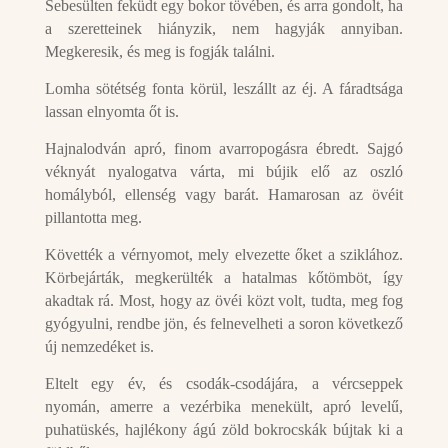
Sebesülten feküdt egy bokor tövében, és arra gondolt, ha
a szeretteinek hiányzik, nem hagyják annyiban.
Megkeresik, és meg is fogják találni.
Lomha sötétség fonta körül, leszállt az éj. A fáradtsága
lassan elnyomta őt is.
Hajnalodván apró, finom avarropogásra ébredt. Sajgó
véknyát nyalogatva várta, mi bújik elő az oszló
homályból, ellenség vagy barát. Hamarosan az övéit
pillantotta meg.
Követték a vérnyomot, mely elvezette őket a sziklához.
Körbejárták, megkerülték a hatalmas kőtömböt, így
akadtak rá. Most, hogy az övéi közt volt, tudta, meg fog
gyógyulni, rendbe jön, és felnevelheti a soron következő
új nemzedéket is.
Eltelt egy év, és csodák-csodájára, a vércseppek
nyomán, amerre a vezérbika menekült, apró levelű,
puhatüskés, hajlékony ágú zöld bokrocskák bújtak ki a