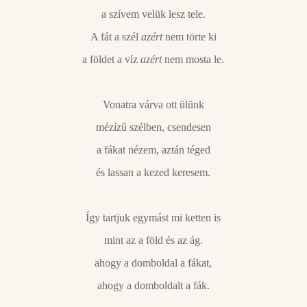
a szívem velük lesz tele.
A fát a szél
azért
nem törte ki
a földet a víz
azért
nem mosta le.
Vonatra várva ott ülünk
mézízű szélben, csendesen
a fákat nézem, aztán téged
és lassan a kezed keresem.
Így tartjuk egymást mi ketten is
mint az a föld és az ág.
ahogy a domboldal a fákat,
ahogy a domboldalt a fák.