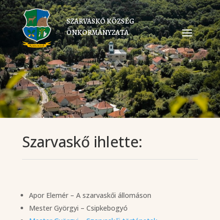
SZARVASKŐ KÖZSÉG
ÖNKORMÁNYZATA
Szarvaskő ihlette:
Apor Elemér – A szarvaskői állomáson
Mester Györgyi – Csipkebogyó