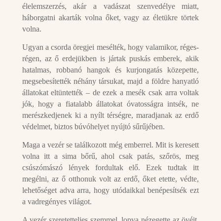
élelemszerzés, akár a vadászat szenvedélye miatt,
háborgatni akarták volna őket, vagy az életükre törtek
volna.
Ugyan a csorda öregjei mesélték, hogy valamikor, réges-
régen, az ő erdejükben is jártak puskás emberek, akik
hatalmas, robbanó hangok és kurjongatás közepette,
megsebesítették néhány társukat, majd a földre hanyatló
állatokat eltüntették – de ezek a mesék csak arra voltak
jók, hogy a fiatalabb állatokat óvatosságra intsék, ne
merészkedjenek ki a nyílt térségre, maradjanak az erdő
védelmet, biztos búvóhelyet nyújtó sűrűjében.
Maga a vezér se találkozott még emberrel. Mit is keresett
volna itt a sima bőrű, ahol csak patás, szőrös, meg
csúszómászó lények fordultak elő. Ezek tudtak itt
megélni, az ő otthonuk volt az erdő, őket etette, védte,
lehetőséget adva arra, hogy utódaikkal benépesítsék ezt
a vadregényes világot.
A vezér szeretetteljes szemmel, lopva nézegette az övéit.