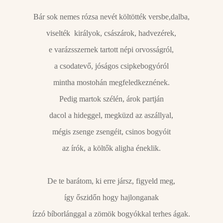
Bár sok nemes rózsa nevét költötték versbe,dalba,
viselték királyok, császárok, hadvezérek,
e varázsszernek tartott népi orvosságról,
a csodatevő, jóságos csipkebogyóról
mintha mostohán megfeledkeznének.
Pedig martok szélén, árok partján
dacol a hideggel, megküzd az aszállyal,
mégis zsenge zsengéit, csinos bogyóit
az írók, a költők aligha éneklik.
De te barátom, ki erre jársz, figyeld meg,
így őszidőn hogy hajlonganak
ízzó bíborlánggal a zömök bogyókkal terhes ágak.