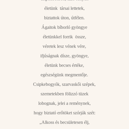
életünk társai lettetek,
biztattok úton, útfélen.
Ágaitok bíborló gyöngye
életünkkel forrik össze,
véretek lesz vének vére,
ifjúságnak dísze, gyöngye,
életünk becses értéke,
egészségünk megmentője.
Csipkebogyók, szarvaskői szépek,
szemetekben fölizzó tüzek
lobognak, jelei a reménynek,
hogy biztató erőtöket szórják szét:
„Alkoss és becsületesen élj,