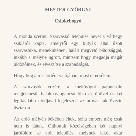
MESTER GYÖRGYI
Csipkebogyó
A monda szerint, Szarvaskő település nevét a várhegy
szikláról kapta, amelyről egy kutyák által űzött
szarvasbika, menekültében, halált megvető bátorsággal,
inkább a mélybe ugrott, mintsem hogy megadja magát
üldözőinek, és elveszítse a szabadságát.
Hogy hogyan is történt valójában, most elmesélem.
A szarvasok vezére, a méltóságot parancsoló
megjelenésű, hatalmas agancsú bika az ünővel és két
legfiatalabb utódjával legelészett az árnyas fák övezte
tisztáson.
Az erdő mélyén békében éltek, soha embert még csak
nem is láttak. Otthonuk közelségében két napnyi
járóföldre se volt település, melynek lakói akár