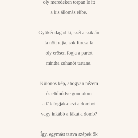
oly meredeken torpan le itt
a kis állomás elibe.
Gyökér dagad ki, szét a sziklán
fa nőtt rajta, sok furcsa fa
oly erősen fogja a partot
mintha zuhanót tartana.
Különös kép, ahogyan nézem
és eltűnődve gondolom
a fák fogják-e ezt a dombot
vagy inkább a fákat a domb?
Így, egymást tartva szépek ők