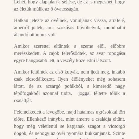
Lehet, hogy alaptalan a sejtése, de az is megeshet, hogy
az életük múlik az ő óvatosságán.
Halkan jelezte az övéinek, vonuljanak vissza, arrafelé,
amerről jöttek, ami szokásos búvóhelyük, mondhatni
állandó otthonuk volt.
Amikor szerettei eltűntek a szeme elől, előbbre
merészkedett. A zajok felerősödtek, az avar ropogása
egyre hangosabb lett, a veszély közeledni látszott.
Amikor feltűntek az első kutyák, nem ijedt meg, inkább
csak elcsodálkozott. Ilyen élőlényeket még sohasem
látott, de az acsargó pofákból, a kimeredő nagy
tépőfogakból azonnal tudta, joggal féltette tőlük a
családját.
Felemelkedett a levegőbe, majd hatalmas ugrásokkal tört
előre. Ellenkező irányba, mint amerre a családja eltűnt,
hogy még véletlenül se kapjanak szagot a vicsorgó
dögök, és nehogy az övéi nyomára bukkanjanak. Szinte