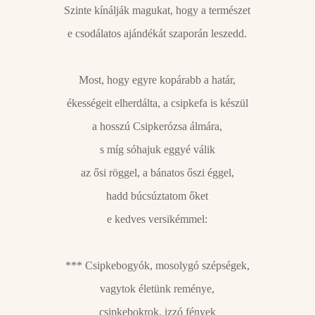
Szinte kínálják magukat, hogy a természet
e csodálatos ajándékát szaporán leszedd.
Most, hogy egyre kopárabb a határ,
ékességeit elherdálta, a csipkefa is készül
a hosszú Csipkerózsa álmára,
s míg sóhajuk eggyé válik
az ősi röggel, a bánatos őszi éggel,
hadd búcsúztatom őket
e kedves versikémmel:
*** Csipkebogyók, mosolygó szépségek,
vagytok életünk reménye,
csipkebokrok, izzó fények