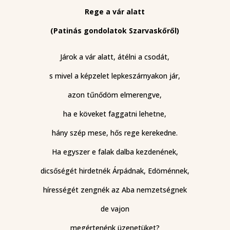
Rege a vár alatt
(Patinás gondolatok Szarvaskőről)
Járok a vár alatt, átélni a csodát,
s mivel a képzelet lepkeszárnyakon jár,
azon tűnődöm elmerengve,
ha e köveket faggatni lehetne,
hány szép mese, hős rege kerekedne.
Ha egyszer e falak dalba kezdenének,
dicsőségét hirdetnék Árpádnak, Edöménnek,
hírességét zengnék az Aba nemzetségnek
de vajon
megértenénk üzenetüket?