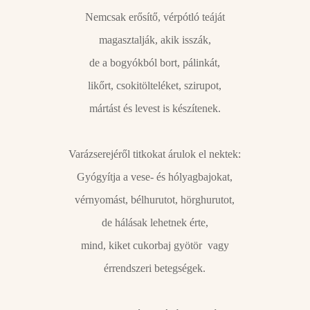
Nemcsak erősítő, vérpótló teáját
magasztalják, akik isszák,
de a bogyókból bort, pálinkát,
likőrt, csokitölteléket, szirupot,
mártást és levest is készítenek.
Varázserejéről titkokat árulok el nektek:
Gyógyítja a vese- és hólyagbajokat,
vérnyomást, bélhurutot, hörghurutot,
de hálásak lehetnek érte,
mind, kiket cukorbaj gyötör vagy
érrendszeri betegségek.