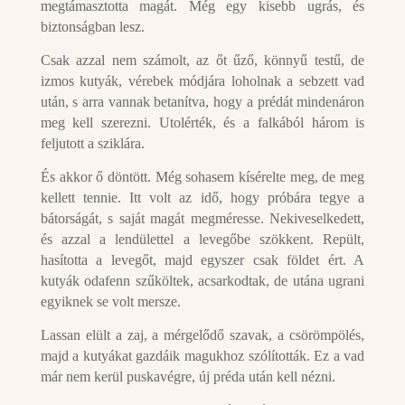
megtámasztotta magát. Még egy kisebb ugrás, és
biztonságban lesz.
Csak azzal nem számolt, az őt űző, könnyű testű, de
izmos kutyák, vérebek módjára loholnak a sebzett vad
után, s arra vannak betanítva, hogy a prédát mindenáron
meg kell szerezni. Utolérték, és a falkából három is
feljutott a sziklára.
És akkor ő döntött. Még sohasem kísérelte meg, de meg
kellett tennie. Itt volt az idő, hogy próbára tegye a
bátorságát, s saját magát megméresse. Nekiveselkedett,
és azzal a lendülettel a levegőbe szökkent. Repült,
hasította a levegőt, majd egyszer csak földet ért. A
kutyák odafenn szűköltek, acsarkodtak, de utána ugrani
egyiknek se volt mersze.
Lassan elült a zaj, a mérgelődő szavak, a csörömpölés,
majd a kutyákat gazdáik magukhoz szólították. Ez a vad
már nem kerül puskavégre, új préda után kell nézni.