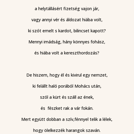
a helytállásért fizetség vajon jár,
vagy annyi vér és áldozat hiába volt,
ki szót emelt s kardot, bilincset kapott?
Mennyi imádság, hány könnyes fohász,
és hiába volt a kereszthordozás?
De hiszem, hogy él és kivirul egy nemzet,
ki felállt haló porából Mohács után,
szól a kürt és száll az ének,
és fészket rak a vár fokán.
Mert együtt dobban a szív,fénnyel telik a lélek,
hogy ölelkezzék harangok szaván.