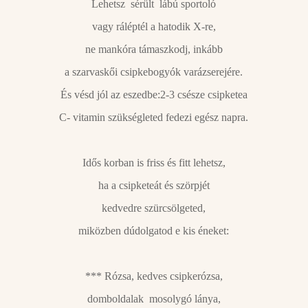
Lehetsz sérült lábú sportoló
vagy ráléptél a hatodik X-re,
ne mankóra támaszkodj, inkább
a szarvaskői csipkebogyók varázserejére.
És vésd jól az eszedbe:2-3 csésze csipketea
C- vitamin szükségleted fedezi egész napra.
Idős korban is friss és fitt lehetsz,
ha a csipketeát és szörpjét
kedvedre szürcsölgeted,
miközben dúdolgatod e kis éneket:
*** Rózsa, kedves csipkerózsa,
domboldalak mosolygó lánya,