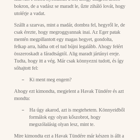
bokron, de a vadász se maradt le, űzte ziháló lovát, hogy
utolérje a vadat.
Szállt a szarvas, mint a madár, dombra fel, hegyről le, de
csak érezte, hogy megroggyannak inai. Az Eger patak
mentén megpillantott egy magas hegyet, gondolta,
felkap arra, hátha ott el tud bújni legalább. Ahogy felért
összeroskadt a fáradtságtól. Alig maradt jártányi ereje.
Tudta, hogy itt a vég. Már csak könnyezni tudott, és így
sóhajtott fel:
–
Ki ment meg engem?
Ahogy ezt kimondta, megjelent a Havak Tündére és azt
mondta:
–
Ha úgy akarod, azt is megtehetem. Könnyeidből
formálok egy olyan kőszobrot, hogy
megszólalásig olyan lesz, mint te.
Mire kimondta ezt a Havak Tündére már készen is állt a