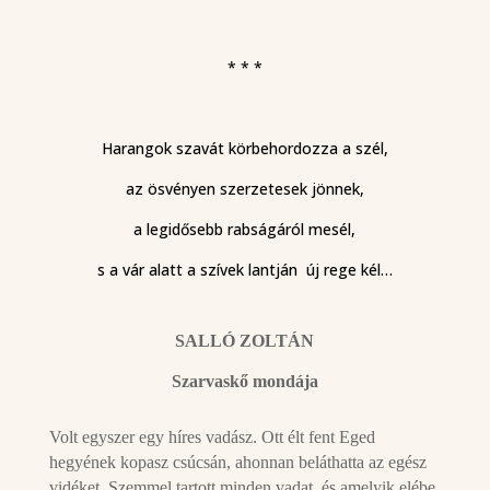
* * *
Harangok szavát körbehordozza a szél,
az ösvényen szerzetesek jönnek,
a legidősebb rabságáról mesél,
s a vár alatt a szívek lantján új rege kél…
SALLÓ ZOLTÁN
Szarvaskő mondája
Volt egyszer egy híres vadász. Ott élt fent Eged
hegyének kopasz csúcsán, ahonnan beláthatta az egész
vidéket. Szemmel tartott minden vadat, és amelyik elébe