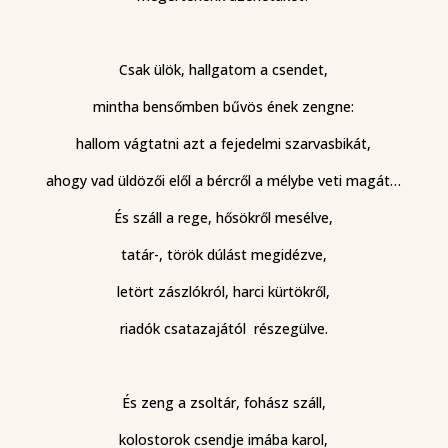
Csak ülök, hallgatom a csendet,
mintha bensőmben bűvös ének zengne:
hallom vágtatni azt a fejedelmi szarvasbikát,
ahogy vad üldözői elől a bércről a mélybe veti magát…
És száll a rege, hősökről mesélve,
tatár-, török dúlást megidézve,
letört zászlókról, harci kürtökről,
riadók csatazajától részegülve.
És zeng a zsoltár, fohász száll,
kolostorok csendje imába karol,