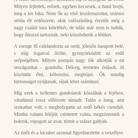
Milyen fejlettek, erősek, egyben kecsesek, a fiatal borjú,
meg a kis bika. Nem ők az első leszármazottai, számos
utóda élt erdőszerte, akik valószínűleg érezték még a
nagy család laza kötelékét, de talán már nem is tudták,
hogy őhozzá tartoznak, neki köszönhetik a létüket.
A zsenge fű csiklandozta az orrát, jólesőn harapott belé,
s míg fogaival őrölte, gyönyörködött az erdő
szépségében. Milyen pompás nagy fák alkotják a mi
országunkat – gondolta. Délceg, termetes óriások. Jó
közöttük élni, kóborolni, megbújni. Ők mindig
biztonságot nyújtanak, rájuk lehet számítani.
Míg ezek a kellemes gondolatok kószáltak a fejében,
váratlanul rossz előérzete támadt. Talán a hang, ami
szokatlan volt, s megbolygatta az erdő békés csendjét.
Mintha valami feléjük csörtetett volna, megzörrentek a
bokrok, ropogott az avar, törtek a száraz gallyak.
Az ünőt és a kicsiket azonnal figyelmeztette a veszélyre.