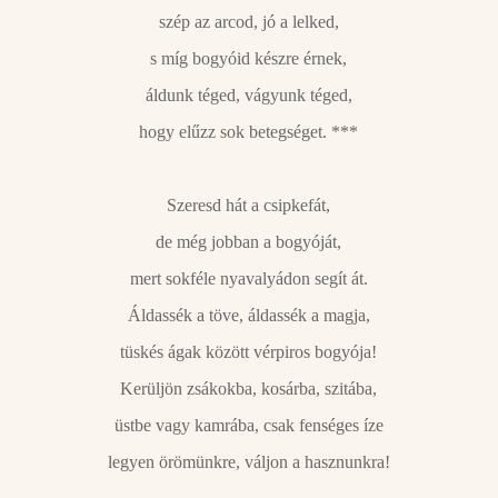
szép az arcod, jó a lelked,
s míg bogyóid készre érnek,
áldunk téged, vágyunk téged,
hogy elűzz sok betegséget. ***
Szeresd hát a csipkefát,
de még jobban a bogyóját,
mert sokféle nyavalyádon segít át.
Áldassék a töve, áldassék a magja,
tüskés ágak között vérpiros bogyója!
Kerüljön zsákokba, kosárba, szitába,
üstbe vagy kamrába, csak fenséges íze
legyen örömünkre, váljon a hasznunkra!