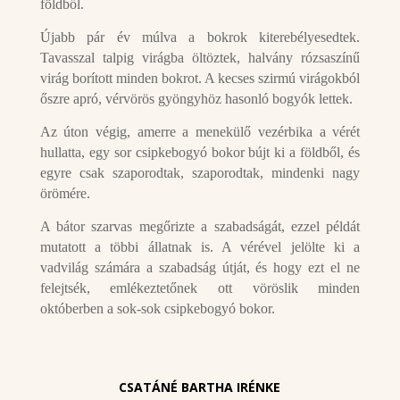
földből.
Újabb pár év múlva a bokrok kiterebélyesedtek.
Tavasszal talpig virágba öltöztek, halvány rózsaszínű
virág borított minden bokrot. A kecses szirmú virágokból
őszre apró, vérvörös gyöngyhöz hasonló bogyók lettek.
Az úton végig, amerre a menekülő vezérbika a vérét
hullatta, egy sor csipkebogyó bokor bújt ki a földből, és
egyre csak szaporodtak, szaporodtak, mindenki nagy
örömére.
A bátor szarvas megőrizte a szabadságát, ezzel példát
mutatott a többi állatnak is. A vérével jelölte ki a
vadvilág számára a szabadság útját, és hogy ezt el ne
felejtsék, emlékeztetőnek ott vöröslik minden
októberben a sok-sok csipkebogyó bokor.
CSATÁNÉ BARTHA IRÉNKE