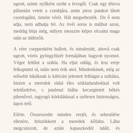
ugrott, szinte nyílként szelte a levegőt. Csak egy tétova
pillantást vetett a combjára, amin piros patakot látott
csordogálni, önnön vérét. Hát megsebezték. De ő nem
adja, nem adhatja fel. Az övéi sorsa is múlhat azon,
meddig bírja még, milyen messzire képes elcsalni maga
után az üldözőit.
A vére cseppenként hullott, és mindenütt, ahová csak
ugrott, vörös gyöngyfüzér formájában hagyott nyomot.
Végre feltűnt a szikla. Ha eljut odáig, és lesz ereje
felkaptatni rá, talán nem érik utol. Mindenkinek, még az
erősebb bikáknak is kihívást jelentett felhágni a sziklára,
hiszen a meredek oldal éles szikladarabokkal volt
teletűzdelve, s jutalmul hiába kecsegtetett békés
pihenővel, ragyogó körkilátással a szélesen biztonságos,
lapos tető.
Elérte. Összeszedte minden erejét, és sebesülése
ellenére, felszökkent a meredek kőfalra. Lába
megcsúszott, de aztán kapaszkodót talált, és