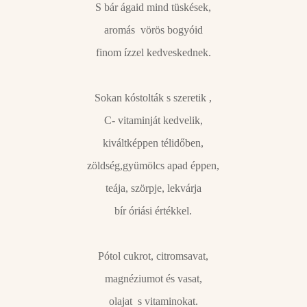
S bár ágaid mind tüskések,
aromás vörös bogyóid
finom ízzel kedveskednek.
Sokan kóstolták s szeretik ,
C- vitaminját kedvelik,
kiváltképpen télidőben,
zöldség,gyümölcs apad éppen,
teája, szörpje, lekvárja
bír óriási értékkel.
Pótol cukrot, citromsavat,
magnéziumot és vasat,
olajat s vitaminokat.