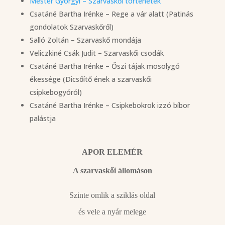
Mester Györgyi – Szarvaskői történetek
Csatáné Bartha Irénke – Rege a vár alatt (Patinás
gondolatok Szarvaskőről)
Salló Zoltán – Szarvaskő mondája
Veliczkiné Csák Judit – Szarvaskői csodák
Csatáné Bartha Irénke – Őszi tájak mosolygó
ékessége (Dicsőítő ének a szarvaskői
csipkebogyóról)
Csatáné Bartha Irénke – Csipkebokrok izzó bíbor
palástja
APOR ELEMÉR
A szarvaskői állomáson
Szinte omlik a sziklás oldal
és vele a nyár melege