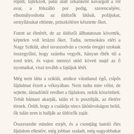
röpült, tajtékzott, patái alatt orkánként kavargott a rőt
avar, a fölszálló por pedig, szerencséjére,
elhomályosította az üldözők látását, pofájukat,
orrnyílásukat eltömte, prüszkölésre késztette őket.
Futott az életérét, de az üldözői állhatatosan követték,
képtelen volt lerázni őket. Tudta, nemsokára eléri a
Nagy Sziklát, ahol tavaszodván a csorda öregjei szoktak
összegyűlni, hogy számba vegyék, hányan élték túl a
zord telet, és vajon mennyi utód követi majd az ő
nyomaikat, viszi tovább a fajtájuk létét.
Még nem látta a sziklát, amikor váratlanul égő, csípős
fájdalmat érzett a véknyában. Nem tudta mire vélni, de
sejtette, támadóitól eredhet a fájdalom, nekik köszönheti.
Tehát bántani akarják, talán el is pusztítják, az életére
törnek. Örült, hogy a családja nincs látótávolságon belül,
ők talán nem is hallják az üldözők zaját.
Összeszedte minden erejét, és a csontjáig hatoló éles
fájdalom ellenére, még jobban szaladt, még nagyobbakat