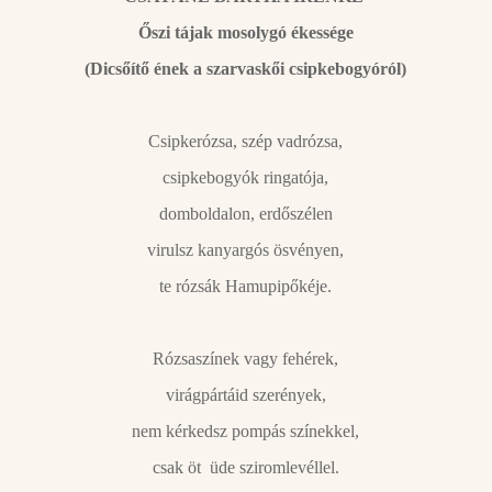
Őszi tájak mosolygó ékessége
(Dicsőítő ének a szarvaskői csipkebogyóról)
Csipkerózsa, szép vadrózsa,
csipkebogyók ringatója,
domboldalon, erdőszélen
virulsz kanyargós ösvényen,
te rózsák Hamupipőkéje.
Rózsaszínek vagy fehérek,
virágpártáid szerények,
nem kérkedsz pompás színekkel,
csak öt üde sziromlevéllel.