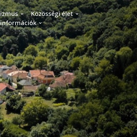
rizmus
Közösségi élet
 információk