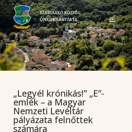
SZARVASKŐ KÖZSÉG
ÖNKORMÁNYZATA
„Legyél krónikás!” „E”-
emlék – a Magyar
Nemzeti Levéltár
pályázata felnőttek
számára