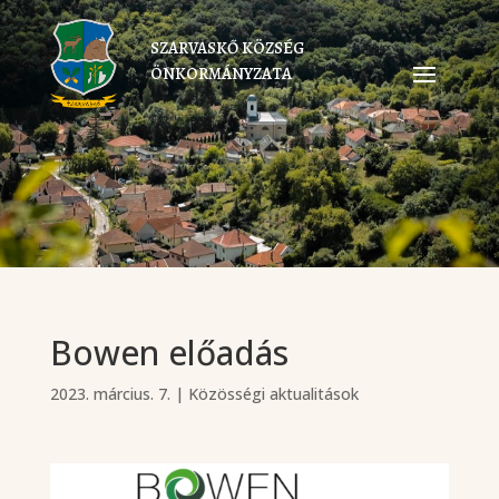
SZARVASKŐ KÖZSÉG
ÖNKORMÁNYZATA
Bowen előadás
2023. március. 7.
|
Közösségi aktualitások