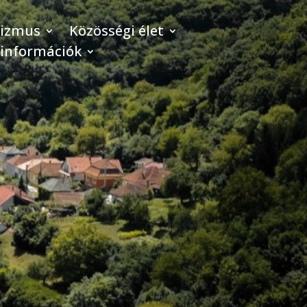
rizmus
Közösségi élet
 információk