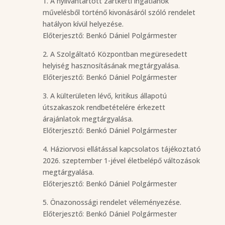
1. A nyilvántartott zártkerti ingatlanok
művelésből történő kivonásáról szóló rendelet
hatályon kívül helyezése.
Előterjesztő: Benkó Dániel Polgármester
2. A Szolgáltató Központban megüresedett
helyiség hasznosításának megtárgyalása.
Előterjesztő: Benkó Dániel Polgármester
3. A külterületen lévő, kritikus állapotú
útszakaszok rendbetételére érkezett
árajánlatok megtárgyalása.
Előterjesztő: Benkó Dániel Polgármester
4. Háziorvosi ellátással kapcsolatos tájékoztató
2026. szeptember 1-jével életbelépő változások
megtárgyalása.
Előterjesztő: Benkó Dániel Polgármester
5. Önazonossági rendelet véleményezése.
Előterjesztő: Benkó Dániel Polgármester