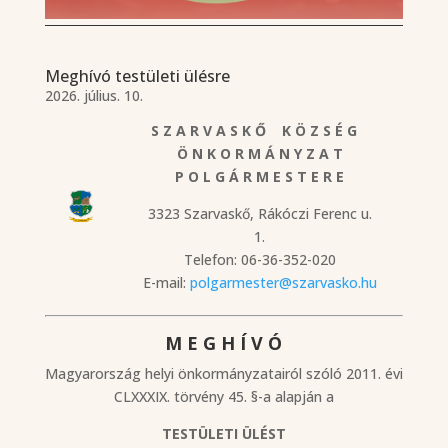
Meghívó testületi ülésre
2026. július. 10.
S Z A R V A S K Ő K Ö Z S É G
Ö N K O R M Á N Y Z A T
P O L G Á R M E S T E R E
3323 Szarvaskő, Rákóczi Ferenc u.
1.
Telefon: 06-36-352-020
E-mail:
polgarmester@szarvasko.hu
M E G H Í V Ó
Magyarország helyi önkormányzatairól szóló 2011. évi
CLXXXIX. törvény 45. §-a alapján a
TESTÜLETI ÜLÉST