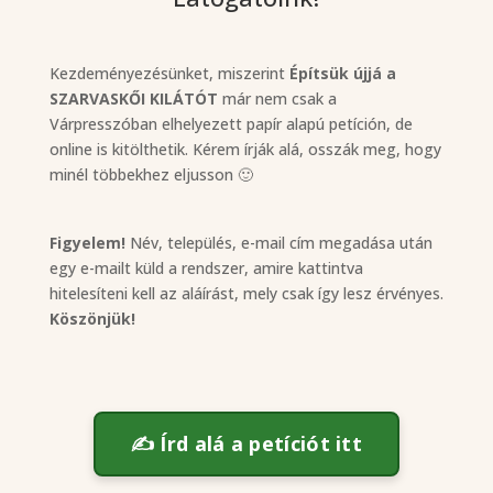
Kezdeményezésünket, miszerint
Építsük újjá a
SZARVASKŐI KILÁTÓT
már nem csak a
Várpresszóban elhelyezett papír alapú petíción, de
online is kitölthetik. Kérem írják alá, osszák meg, hogy
minél többekhez eljusson 🙂
Figyelem!
Név, település, e-mail cím megadása után
egy e-mailt küld a rendszer, amire kattintva
hitelesíteni kell az aláírást, mely csak így lesz érvényes.
Köszönjük!
✍️ Írd alá a petíciót itt