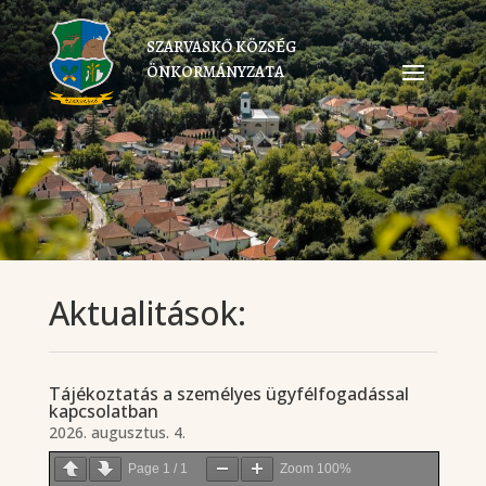
SZARVASKŐ KÖZSÉG
ÖNKORMÁNYZATA
Aktualitások:
Tájékoztatás a személyes ügyfélfogadással
kapcsolatban
2026. augusztus. 4.
Page
1
/
1
Zoom
100%