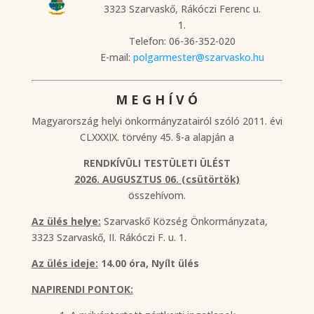
3323 Szarvaskő, Rákóczi Ferenc u.
1.
Telefon: 06-36-352-020
E-mail:
polgarmester@szarvasko.hu
M E G H Í V Ó
Magyarország helyi önkormányzatairól szóló 2011. évi
CLXXXIX. törvény 45. §-a alapján a
RENDKÍVÜLI TESTÜLETI ÜLÉST
2026. AUGUSZTUS 06. (csütörtök)
összehívom.
Az ülés helye:
Szarvaskő Község Önkormányzata,
3323 Szarvaskő, II. Rákóczi F. u. 1.
Az ülés ideje:
14.00 óra, Nyílt ülés
NAPIRENDI PONTOK: