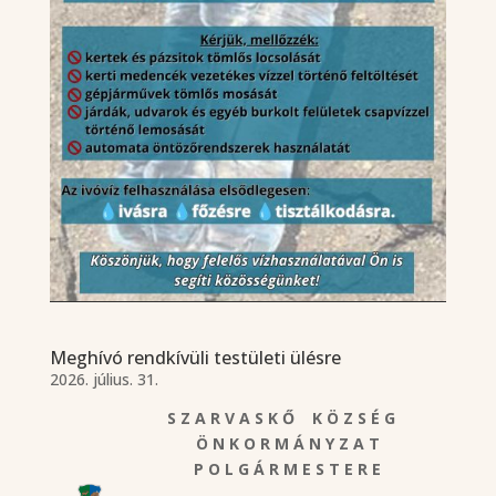
Meghívó rendkívüli testületi ülésre
2026. július. 31.
S Z A R V A S K Ő K Ö Z S É G
Ö N K O R M Á N Y Z A T
P O L G Á R M E S T E R E