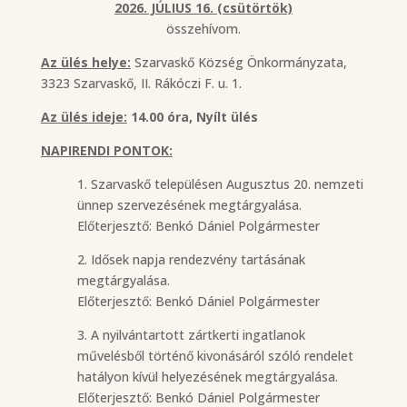
2026. JÚLIUS 16. (csütörtök)
összehívom.
Az ülés helye:
Szarvaskő Község Önkormányzata,
3323 Szarvaskő, II. Rákóczi F. u. 1.
Az ülés ideje:
14.00 óra, Nyílt ülés
NAPIRENDI PONTOK:
1. Szarvaskő településen Augusztus 20. nemzeti
ünnep szervezésének megtárgyalása.
Előterjesztő: Benkó Dániel Polgármester
2. Idősek napja rendezvény tartásának
megtárgyalása.
Előterjesztő: Benkó Dániel Polgármester
3. A nyilvántartott zártkerti ingatlanok
művelésből történő kivonásáról szóló rendelet
hatályon kívül helyezésének megtárgyalása.
Előterjesztő: Benkó Dániel Polgármester