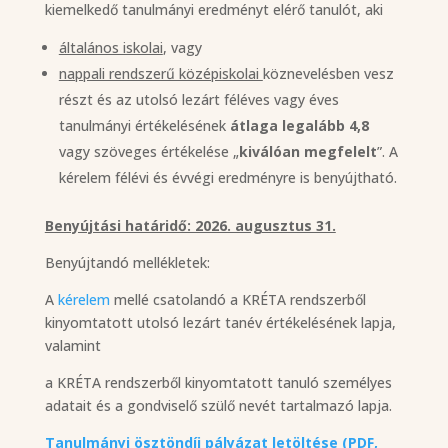
kiemelkedő tanulmányi eredményt elérő tanulót, aki
általános iskolai
, vagy
nappali rendszerű középiskolai
köznevelésben vesz
részt és az utolsó lezárt féléves vagy éves
tanulmányi értékelésének
átlaga legalább 4,8
vagy szöveges értékelése „
kiválóan megfelelt
”. A
kérelem félévi és évvégi eredményre is benyújtható.
Benyújtási határidő: 2026. augusztus 31.
Benyújtandó mellékletek:
A
kérelem
mellé csatolandó a KRÉTA rendszerből
kinyomtatott utolsó lezárt tanév értékelésének lapja,
valamint
a KRÉTA rendszerből kinyomtatott tanuló személyes
adatait és a gondviselő szülő nevét tartalmazó lapja.
Tanulmányi ösztöndíj pályázat letöltése (PDF,