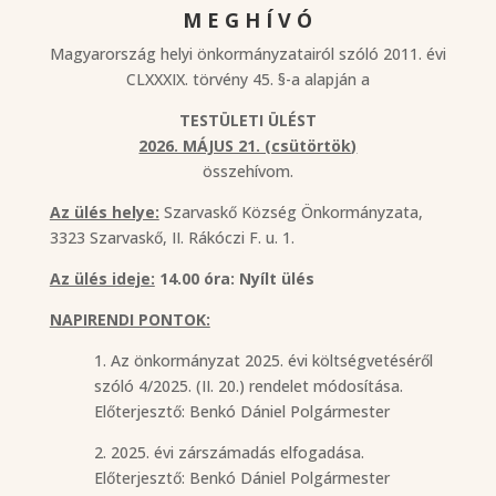
M E G H Í V Ó
Magyarország helyi önkormányzatairól szóló 2011. évi
CLXXXIX. törvény 45. §-a alapján a
TESTÜLETI ÜLÉST
2026. MÁJUS 21. (csütörtök)
összehívom.
Az ülés helye:
Szarvaskő Község Önkormányzata,
3323 Szarvaskő, II. Rákóczi F. u. 1.
Az ülés ideje:
14.00 óra: Nyílt ülés
NAPIRENDI PONTOK:
1. Az önkormányzat 2025. évi költségvetéséről
szóló 4/2025. (II. 20.) rendelet módosítása.
Előterjesztő: Benkó Dániel Polgármester
2. 2025. évi zárszámadás elfogadása.
Előterjesztő: Benkó Dániel Polgármester