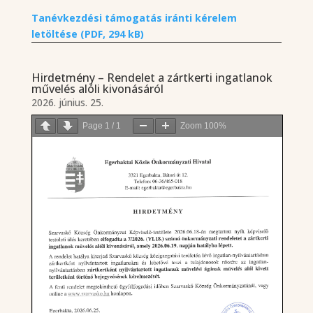
Tanévkezdési támogatás iránti kérelem
letöltése (PDF, 294 kB)
Hirdetmény – Rendelet a zártkerti ingatlanok
művelés alóli kivonásáról
2026. június. 25.
Page
1
/
1
Zoom
100%