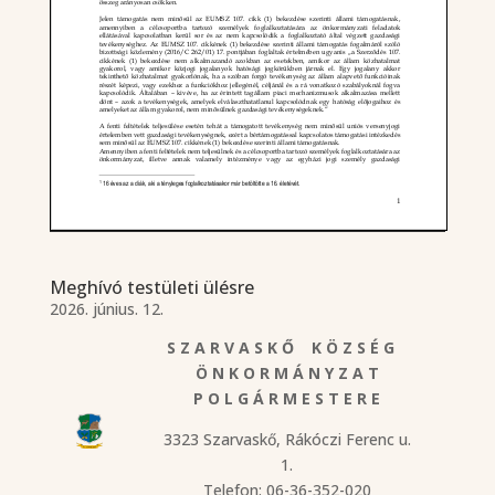
Meghívó testületi ülésre
2026. június. 12.
S Z A R V A S K Ő K Ö Z S É G
Ö N K O R M Á N Y Z A T
P O L G Á R M E S T E R E
3323 Szarvaskő, Rákóczi Ferenc u.
1.
Telefon: 06-36-352-020