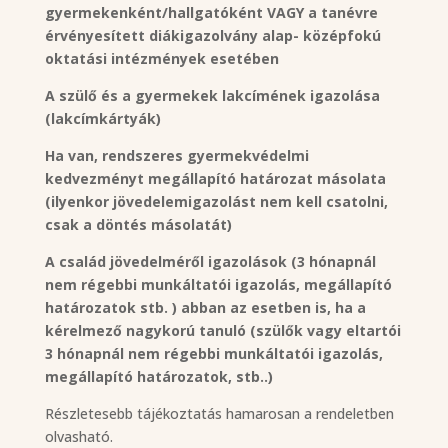
gyermekenként/hallgatóként VAGY a tanévre
érvényesített diákigazolvány alap- középfokú
oktatási intézmények esetében
A szülő és a gyermekek lakcímének igazolása
(lakcímkártyák)
Ha van, rendszeres gyermekvédelmi
kedvezményt megállapító határozat másolata
(ilyenkor jövedelemigazolást nem kell csatolni,
csak a döntés másolatát)
A család jövedelméről igazolások (3 hónapnál
nem régebbi munkáltatói igazolás, megállapító
határozatok stb. ) abban az esetben is, ha a
kérelmező nagykorú tanuló (szülők vagy eltartói
3 hónapnál nem régebbi munkáltatói igazolás,
megállapító határozatok, stb..)
Részletesebb tájékoztatás hamarosan a rendeletben
olvasható.