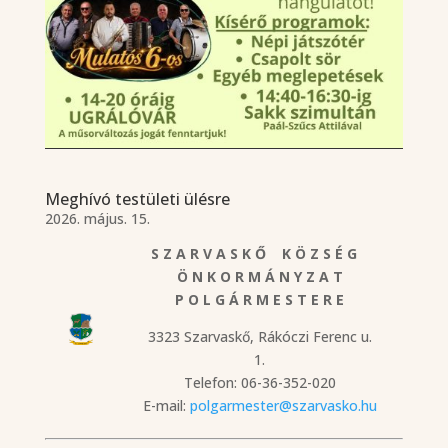
Meghívó testületi ülésre
2026. május. 15.
S Z A R V A S K Ő K Ö Z S É G
Ö N K O R M Á N Y Z A T
P O L G Á R M E S T E R E
3323 Szarvaskő, Rákóczi Ferenc u.
1.
Telefon: 06-36-352-020
E-mail:
polgarmester@szarvasko.hu