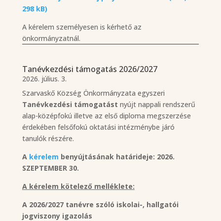
298 kB)
A kérelem személyesen is kérhető az
önkormányzatnál.
Tanévkezdési támogatás 2026/2027
2026. július. 3.
Szarvaskő Község Önkormányzata egyszeri
Tanévkezdési támogatást
nyújt nappali rendszerű
alap-középfokú illetve az első diploma megszerzése
érdekében felsőfokú oktatási intézménybe járó
tanulók részére.
A
kérelem
benyújtásának határideje: 2026.
SZEPTEMBER 30.
A kérelem kötelező melléklete:
A 2026/2027 tanévre szóló iskolai-, hallgatói
jogviszony igazolás