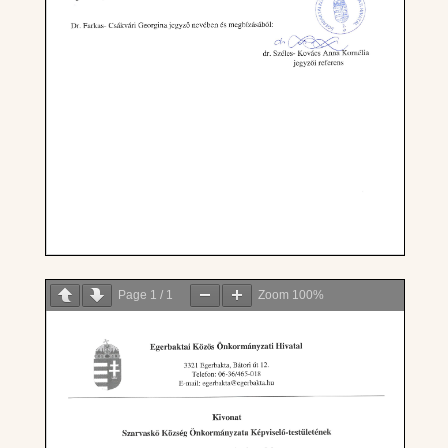
Page
1
/
1
Zoom
100%