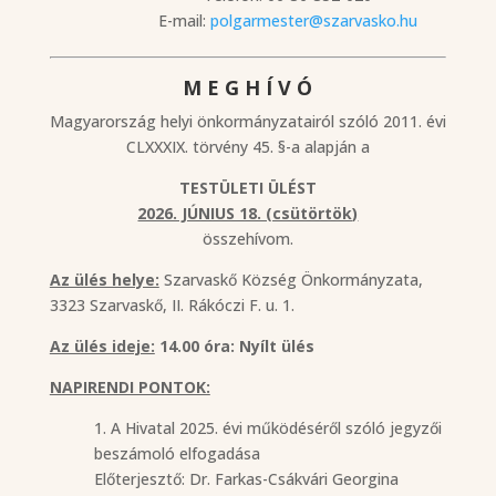
E-mail:
polgarmester@szarvasko.hu
M E G H Í V Ó
Magyarország helyi önkormányzatairól szóló 2011. évi
CLXXXIX. törvény 45. §-a alapján a
TESTÜLETI ÜLÉST
2026. JÚNIUS 18. (csütörtök)
összehívom.
Az ülés helye:
Szarvaskő Község Önkormányzata,
3323 Szarvaskő, II. Rákóczi F. u. 1.
Az ülés ideje:
14.00 óra: Nyílt ülés
NAPIRENDI PONTOK:
1. A Hivatal 2025. évi működéséről szóló jegyzői
beszámoló elfogadása
Előterjesztő: Dr. Farkas-Csákvári Georgina