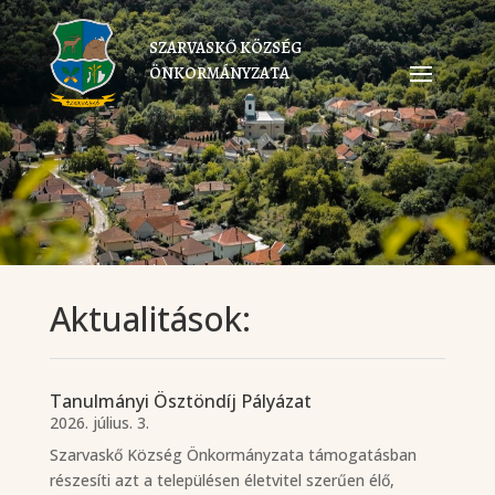
SZARVASKŐ KÖZSÉG
ÖNKORMÁNYZATA
Aktualitások:
Tanulmányi Ösztöndíj Pályázat
2026. július. 3.
Szarvaskő Község Önkormányzata támogatásban
részesíti azt a településen életvitel szerűen élő,