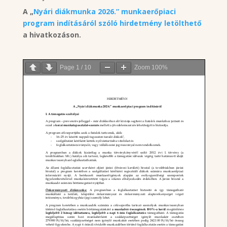
A „
Nyári diákmunka 2026.” munkaerőpiaci
program indításáról szóló hirdetmény letölthető
a hivatkozáson.
Page
1
/
10
Zoom
100%