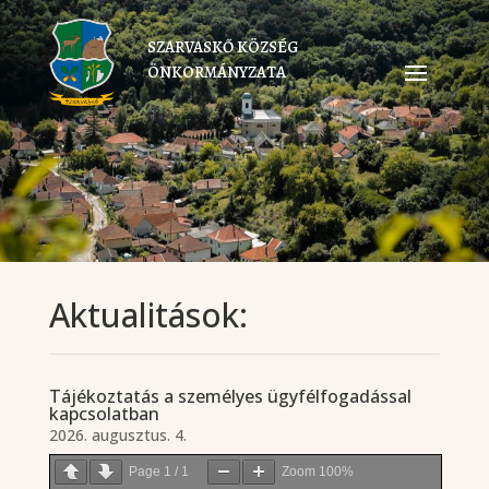
SZARVASKŐ KÖZSÉG
ÖNKORMÁNYZATA
Aktualitások:
Tájékoztatás a személyes ügyfélfogadással
kapcsolatban
2026. augusztus. 4.
Page
1
/
1
Zoom
100%