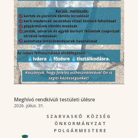
Meghívó rendkívüli testületi ülésre
2026. július. 31.
S Z A R V A S K Ő K Ö Z S É G
Ö N K O R M Á N Y Z A T
P O L G Á R M E S T E R E