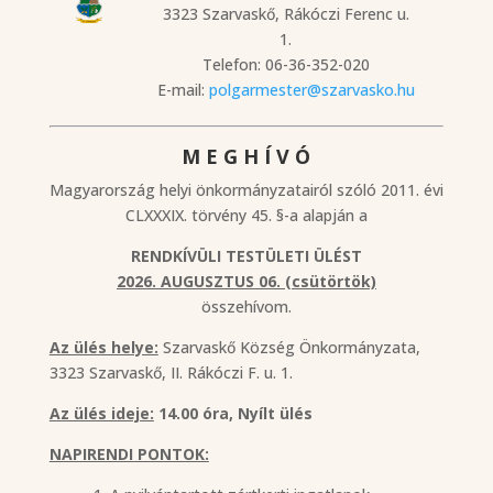
3323 Szarvaskő, Rákóczi Ferenc u.
1.
Telefon: 06-36-352-020
E-mail:
polgarmester@szarvasko.hu
M E G H Í V Ó
Magyarország helyi önkormányzatairól szóló 2011. évi
CLXXXIX. törvény 45. §-a alapján a
RENDKÍVÜLI TESTÜLETI ÜLÉST
2026. AUGUSZTUS 06. (csütörtök)
összehívom.
Az ülés helye:
Szarvaskő Község Önkormányzata,
3323 Szarvaskő, II. Rákóczi F. u. 1.
Az ülés ideje:
14.00 óra, Nyílt ülés
NAPIRENDI PONTOK: