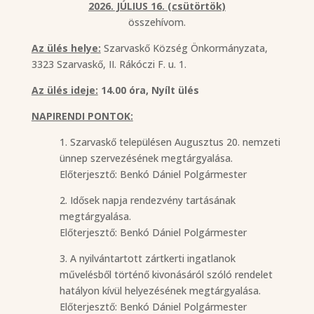
2026. JÚLIUS 16. (csütörtök)
összehívom.
Az ülés helye:
Szarvaskő Község Önkormányzata,
3323 Szarvaskő, II. Rákóczi F. u. 1.
Az ülés ideje:
14.00 óra, Nyílt ülés
NAPIRENDI PONTOK:
1. Szarvaskő településen Augusztus 20. nemzeti
ünnep szervezésének megtárgyalása.
Előterjesztő: Benkó Dániel Polgármester
2. Idősek napja rendezvény tartásának
megtárgyalása.
Előterjesztő: Benkó Dániel Polgármester
3. A nyilvántartott zártkerti ingatlanok
művelésből történő kivonásáról szóló rendelet
hatályon kívül helyezésének megtárgyalása.
Előterjesztő: Benkó Dániel Polgármester