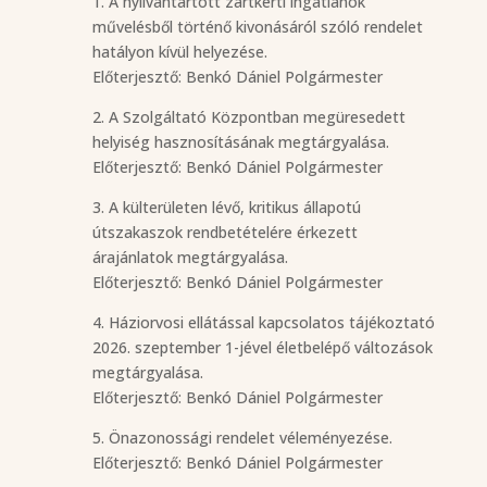
1. A nyilvántartott zártkerti ingatlanok
művelésből történő kivonásáról szóló rendelet
hatályon kívül helyezése.
Előterjesztő: Benkó Dániel Polgármester
2. A Szolgáltató Központban megüresedett
helyiség hasznosításának megtárgyalása.
Előterjesztő: Benkó Dániel Polgármester
3. A külterületen lévő, kritikus állapotú
útszakaszok rendbetételére érkezett
árajánlatok megtárgyalása.
Előterjesztő: Benkó Dániel Polgármester
4. Háziorvosi ellátással kapcsolatos tájékoztató
2026. szeptember 1-jével életbelépő változások
megtárgyalása.
Előterjesztő: Benkó Dániel Polgármester
5. Önazonossági rendelet véleményezése.
Előterjesztő: Benkó Dániel Polgármester