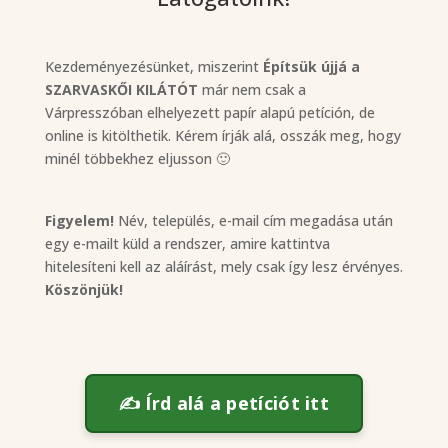
Kezdeményezésünket, miszerint
Építsük újjá a
SZARVASKŐI KILÁTÓT
már nem csak a
Várpresszóban elhelyezett papír alapú petíción, de
online is kitölthetik. Kérem írják alá, osszák meg, hogy
minél többekhez eljusson 🙂
Figyelem!
Név, település, e-mail cím megadása után
egy e-mailt küld a rendszer, amire kattintva
hitelesíteni kell az aláírást, mely csak így lesz érvényes.
Köszönjük!
✍️ Írd alá a petíciót itt