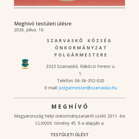
Meghívó testületi ülésre
2026. július. 10.
S Z A R V A S K Ő K Ö Z S É G
Ö N K O R M Á N Y Z A T
P O L G Á R M E S T E R E
3323 Szarvaskő, Rákóczi Ferenc u.
1.
Telefon: 06-36-352-020
E-mail:
polgarmester@szarvasko.hu
M E G H Í V Ó
Magyarország helyi önkormányzatairól szóló 2011. évi
CLXXXIX. törvény 45. §-a alapján a
TESTÜLETI ÜLÉST