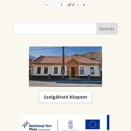
«
‹
of
3
›
»
Szolgáltató Központ