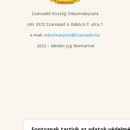
Szarvaskő Község Önkormányzata
cím: 3323 Szarvaskő
II. Rákóczi F. utca 1
e-mail:
onkormanyzat@szarvasko.hu
2022 – Minden jog fenntartva!
Fontosnak tartjuk az adatok védelm