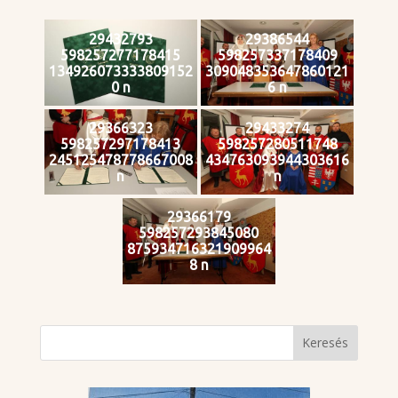
29432793
29386544
598257277178415
598257337178409
134926073333809152
309048353647860121
0 n
6 n
29366323
29433274
598257297178413
598257280511748
245125478778667008
434763093944303616
n
n
29366179
598257293845080
875934716321909964
8 n