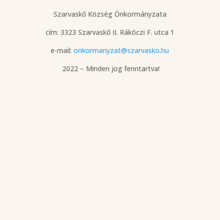
Szarvaskő Község Önkormányzata
cím: 3323 Szarvaskő
II. Rákóczi F. utca 1
e-mail:
onkormanyzat@szarvasko.hu
2022 – Minden jog fenntartva!