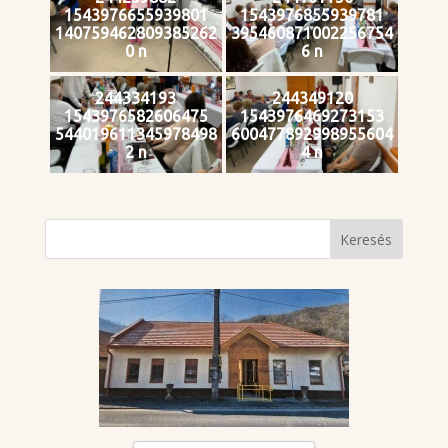
1543976655939801
1543976855939781
140759462809385262
395460871002256754
0 n
6 n
244334193
244349120
1543976582606475
1543976469273153
544019611345978498
600477892998955604
2 n
4 n