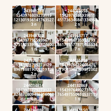
243941287
244020558
1543976809273119
1543976555939811
121301936143763527
451736346841334952
3 n
2 n
243949322
243968717
1543977955939671
1543976735939793
375142539962774600
861795577871485534
1 n
7 n
243925799
244031818
1543976709273129
1543976622606471
896758819001919723
279085962989872002
2 n
1 n
244034814
244132869
1543976779273122
1543976499273150
824870809416316063
765497550610537179
0 n
1 n
244259882
244161150