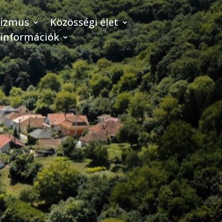
rizmus
Közösségi élet
 információk