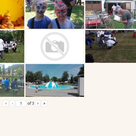
«
‹
of
3
›
»