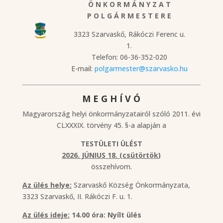
Ö N K O R M Á N Y Z A T
P O L G Á R M E S T E R E
3323 Szarvaskő, Rákóczi Ferenc u.
1.
Telefon: 06-36-352-020
E-mail:
polgarmester@szarvasko.hu
M E G H Í V Ó
Magyarország helyi önkormányzatairól szóló 2011. évi
CLXXXIX. törvény 45. §-a alapján a
TESTÜLETI ÜLÉST
2026. JÚNIUS 18. (csütörtök)
összehívom.
Az ülés helye:
Szarvaskő Község Önkormányzata,
3323 Szarvaskő, II. Rákóczi F. u. 1.
Az ülés ideje:
14.00 óra: Nyílt ülés