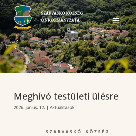
SZARVASKŐ KÖZSÉG
ÖNKORMÁNYZATA
Meghívó testületi ülésre
2026. június. 12.
|
Aktualitások
S Z A R V A S K Ő K Ö Z S É G