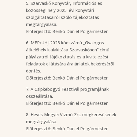
5. Szarvaskő Könyvtár, Információs és
közösségi hely 2025. évi könyvtári
szolgáltatásairól szóló tájékoztatás
megtárgyalása.
Előterjesztő: Benkó Dániel Polgármester
6. MFP/UHJ-2025 kódszámú „Gyalogos
átkelőhely kialakítása Szarvaskőben” című
pályázatról tájékoztatás és a kivitelezési
feladatok ellátására árajánlatok bekéréséről
döntés.
Előterjesztő: Benkó Dániel Polgármester
7. A Csipkebogyó Fesztivál programjának
összeállítása.
Előterjesztő: Benkó Dániel Polgármester
8. Heves Megyei Vízmű Zrt. megkeresésének
megtárgyalása.
Előterjesztő: Benkó Dániel Polgármester