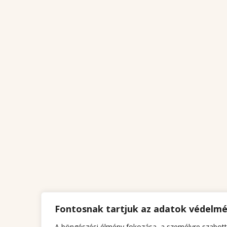
Fontosnak tartjuk az adatok védelm
A böngészési élmény fokozása, a személyre szabott