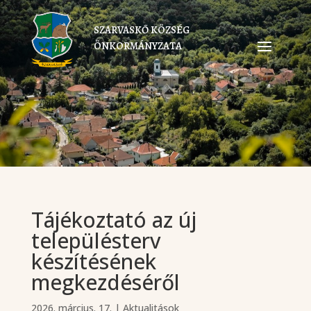
SZARVASKŐ KÖZSÉG
ÖNKORMÁNYZATA
Tájékoztató az új
településterv
készítésének
megkezdéséről
2026. március. 17.
|
Aktualitások