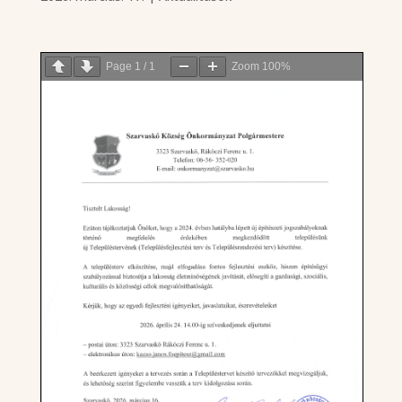
Page
1
/
1
Zoom
100%