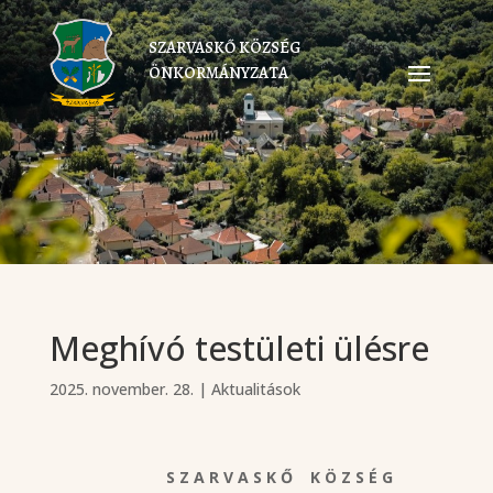
SZARVASKŐ KÖZSÉG
ÖNKORMÁNYZATA
Meghívó testületi ülésre
2025. november. 28.
|
Aktualitások
S Z A R V A S K Ő K Ö Z S É G