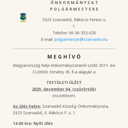
Ö N K O R M Á N Y Z A T
P O L G Á R M E S T E R E
3323 Szarvaskő, Rákóczi Ferenc u.
1.
Telefon: 06-36-352-020
E-mail:
polgarmester@szarvasko.hu
M E G H Í V Ó
Magyarország helyi önkormányzatairól szóló 2011. évi
CLXXXIX. törvény 45. §-a alapján a
TESTÜLETI ÜLÉST
2025. december 04. (csütörtök)
összehívom.
Az ülés helye:
Szarvaskő Község Önkormányzata,
3323 Szarvaskő, II. Rákóczi F. u. 1.
14.00 óra: Nyílt ülés