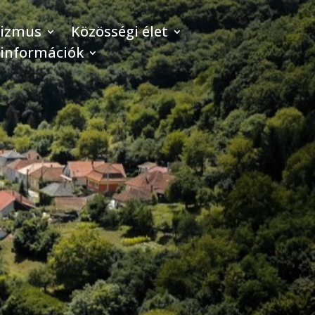
rizmus
Közösségi élet
 információk