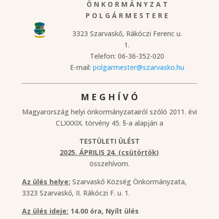
Ö N K O R M Á N Y Z A T
P O L G Á R M E S T E R E
3323 Szarvaskő, Rákóczi Ferenc u.
1.
Telefon: 06-36-352-020
E-mail:
polgarmester@szarvasko.hu
M E G H Í V Ó
Magyarország helyi önkormányzatairól szóló 2011. évi
CLXXXIX. törvény 45. §-a alapján a
TESTÜLETI ÜLÉST
2025. ÁPRILIS 24. (csütörtök)
összehívom.
Az ülés helye:
Szarvaskő Község Önkormányzata,
3323 Szarvaskő, II. Rákóczi F. u. 1.
Az ülés ideje:
14.00 óra, Nyílt ülés