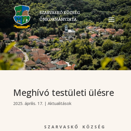
SZARVASKŐ KÖZSÉG
ÖNKORMÁNYZATA
Meghívó testületi ülésre
2025. április. 17.
|
Aktualitások
S Z A R V A S K Ő K Ö Z S É G