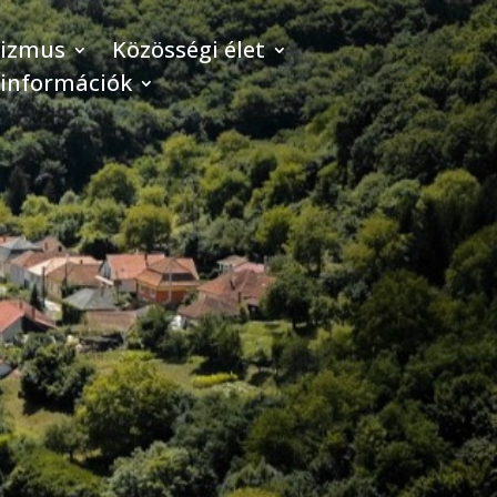
rizmus
Közösségi élet
 információk