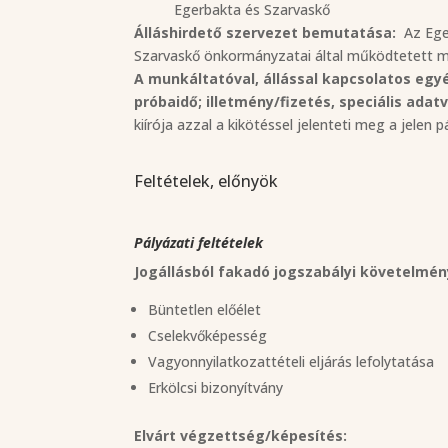
Egerbakta és Szarvaskő
Álláshirdető szervezet bemutatása:
Az Eger
Szarvaskő önkormányzatai által működtetett 
A munkáltatóval, állással kapcsolatos egyéb
próbaidő; illetmény/fizetés, speciális adat
kiírója azzal a kikötéssel jelenteti meg a jelen
Feltételek, előnyök
Pályázati feltételek
Jogállásból fakadó jogszabályi követelmén
Büntetlen előélet
C
selekvőképesség
Vagyonnyilatkozattételi eljárás lefolytatása
Erkölcsi bizonyítvány
Elvárt végzettség/képesítés: