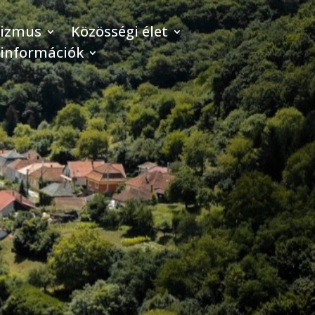
rizmus
Közösségi élet
 információk