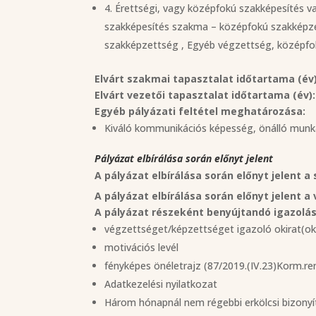
4. Érettségi, vagy középfokú szakképesítés v
szakképesítés szakma – középfokú szakképzet
szakképzettség , Egyéb végzettség, középf
Elvárt szakmai tapasztalat időtartama (év)
Elvárt vezetői tapasztalat időtartama (év):
Egyéb pályázati feltétel meghatározása:
Kiváló kommunikációs képesség, önálló munk
Pályázat elbírálása során előnyt jelent
A pályázat elbírálása során előnyt jelent a
A pályázat elbírálása során előnyt jelent a
A pályázat részeként benyújtandó igazol
végzettséget/képzettséget igazoló okirat(o
motivációs levél
fényképes önéletrajz (87/2019.(IV.23)Korm.ren
Adatkezelési nyilatkozat
Három hónapnál nem régebbi erkölcsi bizonyí