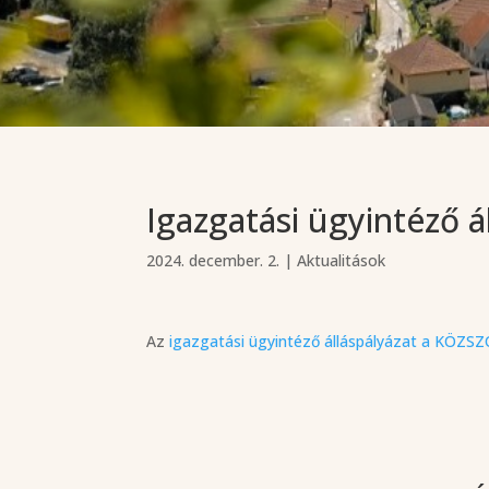
Igazgatási ügyintéző á
2024. december. 2.
|
Aktualitások
Az
igazgatási ügyintéző álláspályázat a KÖZS