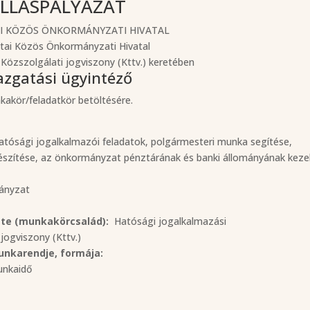
LLÁSPÁLYÁZAT
I KÖZÖS ÖNKORMÁNYZATI HIVATAL
tai Közös Önkormányzati Hivatal
 Közszolgálati jogviszony (Kttv.) keretében
azgatási ügyintéző
akör/feladatkör betöltésére.
tósági jogalkalmazói feladatok, polgármesteri munka segítése,
lkészítése, az önkormányzat pénztárának és banki állományának keze
ányzat
ete (munkakörcsalád):
Hatósági jogalkalmazási
jogviszony (Kttv.)
unkarendje, formája:
unkaidő