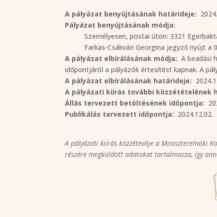
A pályázat benyújtásának határideje:
2024.
Pályázat benyújtásának módja:
Személyesen, postai úton: 3321 Egerbakta
Farkas-Csákvári Georgina jegyző nyújt a 
A pályázat elbírálásának módja:
A beadási h
időpontjáról a pályázók értesítést kapnak. A pál
A pályázat elbírálásának határideje:
2024.12
A pályázati kiírás további közzétételének h
Állás tervezett betöltésének időpontja:
202
Publikálás tervezett időpontja:
2024.12.02.
A pályázati kiírás közzétevője a Miniszterelnöki K
részére megküldött adatokat tartalmazza, így anna