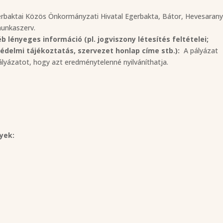
baktai Közös Önkormányzati Hivatal Egerbakta, Bátor, Hevesarany
munkaszerv.
 lényeges információ (pl. jogviszony létesítés feltételei;
védelmi tájékoztatás, szervezet honlap címe stb.):
A pályázat
 pályázatot, hogy azt eredménytelenné nyilváníthatja.
yek: