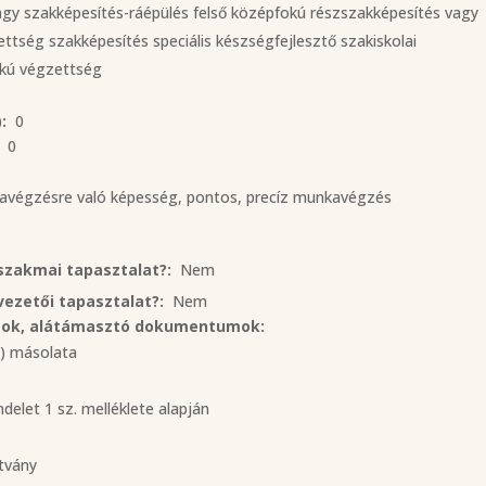
agy szakképesítés-ráépülés felső középfokú részszakképesítés vagy
tség szakképesítés speciális készségfejlesztő szakiskolai
okú végzettség
:
0
0
avégzésre való képesség, pontos, precíz munkavégzés
 szakmai tapasztalat?:
Nem
 vezetői tapasztalat?:
Nem
ások, alátámasztó dokumentumok:
k) másolata
delet 1 sz. melléklete alapján
tvány