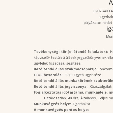
Á
EGERBAKTA
Egerbak
pályázatot hirdet
ig
Munk
Tevékenységi kör (ellátandó feladatok):
Ha
képviselő- testületi ülések jegyzőkönyveinek e
ügyfelek fogadása, segítése.
Betöltendő állás szakmacsoportja:
önkorm
FEOR besorolás:
3910 Egyéb ügyintéző
Betöltendő állás munkakörének szakterül
Betöltendő állás jogviszonya:
Közszolgálati 
Foglalkoztatás időtartama, munkaideje, m
Határozatlan, 40 óra, Általános, Teljes m
Munkavégzés helye:
Egerbakta
A munkavégzés pontos helye: