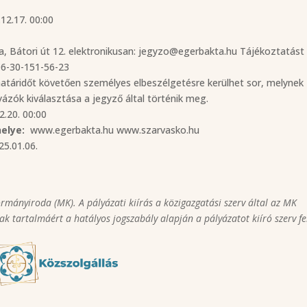
12.17. 00:00
, Bátori út 12. elektronikusan: jegyzo@egerbakta.hu Tájékoztatást 
06-30-151-56-23
atáridőt követően személyes elbeszélgetésre kerülhet sor, melynek
yázók kiválasztása a jegyző által történik meg.
.20. 00:00
elye:
www.egerbakta.hu www.szarvasko.hu
5.01.06.
ormányiroda (MK). A pályázati kiírás a közigazgatási szerv által az MK
k tartalmáért a hatályos jogszabály alapján a pályázatot kiíró szerv fel