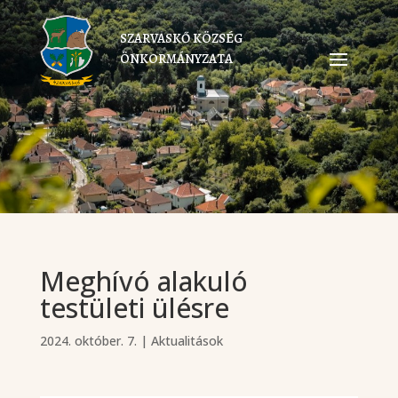
SZARVASKŐ KÖZSÉG
ÖNKORMÁNYZATA
Meghívó alakuló
testületi ülésre
2024. október. 7.
|
Aktualitások