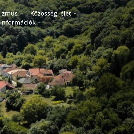
rizmus
Közösségi élet
 információk