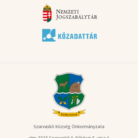
Szarvaskő Község Önkormányzata
cím: 3323 Szarvaskő
II. Rákóczi F. utca 1