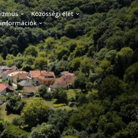
rizmus
Közösségi élet
 információk