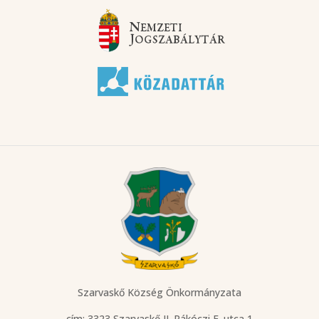
Szarvaskő Község Önkormányzata
cím: 3323 Szarvaskő
II. Rákóczi F. utca 1