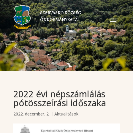
SZARVASKŐ KÖZSÉG
ÖNKORMÁNYZATA
2022 évi népszámlálás
pótösszeírási időszaka
2022. december. 2.
|
Aktualitások