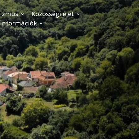
rizmus
Közösségi élet
 információk