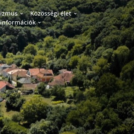
rizmus
Közösségi élet
 információk