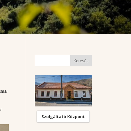
Bükk-
l
Szolgáltató Központ