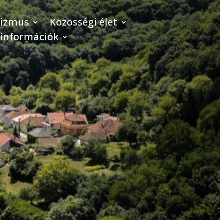
rizmus
Közösségi élet
 információk