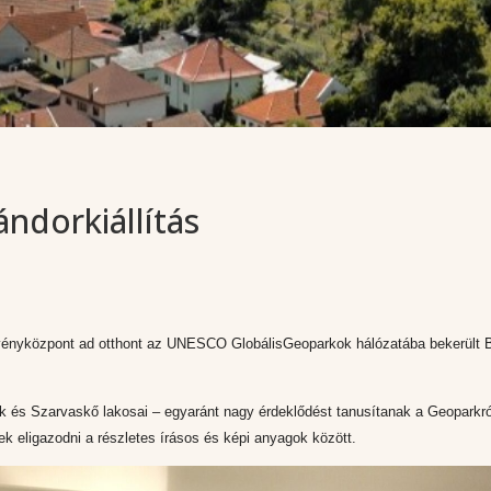
ndorkiállítás
ényközpont ad otthont az UNESCO GlobálisGeoparkok hálózatába bekerült 
ók és Szarvaskő lakosai – egyaránt nagy érdeklődést tanusítanak a Geoparkró
ek eligazodni a részletes írásos és képi anyagok között.