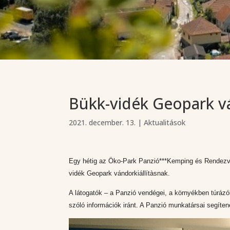
Bükk-vidék Geopark vá
2021. december. 13.
|
Aktualitások
Egy hétig az Öko-Park Panzió***Kemping és Rendezv
vidék Geopark vándorkiállítàsnak.
A látogatók – a Panzió vendégei, a környékben túráz
szóló információk iránt. A Panzió munkatársai segíten