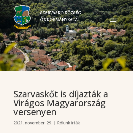
SZARVASKŐ KÖZSÉG
ÖNKORMÁNYZATA
Szarvaskőt is díjazták a
Virágos Magyarország
versenyen
2021. november. 29.
|
Rólunk írták