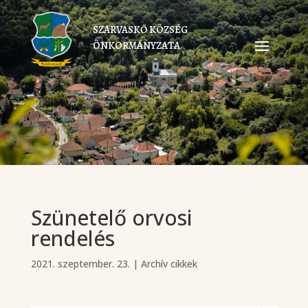
SZARVASKŐ KÖZSÉG
ÖNKORMÁNYZATA
Szünetelő orvosi
rendelés
2021. szeptember. 23.
|
Archív cikkek