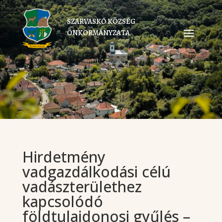
SZARVASKŐ KÖZSÉG
ÖNKORMÁNYZATA
Hirdetmény
vadgazdálkodási célú
vadászterülethez
kapcsolódó
földtulajdonosi gyűlés –