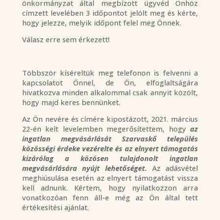
önkormányzat által megbízott ügyvéd Önhöz
címzett levelében 3 időpontot jelölt meg és kérte,
hogy jelezze, melyik időpont felel meg Önnek.
Válasz erre sem érkezett!
Többször kíséreltük meg telefonon is felvenni a
kapcsolatot Önnel, de Ön, elfoglaltságára
hivatkozva minden alkalommal csak annyit közölt,
hogy majd keres bennünket.
Az Ön nevére és címére kipostázott, 2021. március
22-én kelt levelemben megerősítettem, hogy
az
ingatlan megvásárlását Szarvaskő település
közösségi érdeke vezérelte és az elnyert támogatás
kizárólag a közösen tulajdonolt ingatlan
megvásárlására nyújt lehetőséget.
Az adásvétel
meghiúsulása esetén az elnyert támogatást vissza
kell adnunk. Kértem, hogy nyilatkozzon arra
vonatkozóan fenn áll-e még az Ön által tett
értékesítési ajánlat.