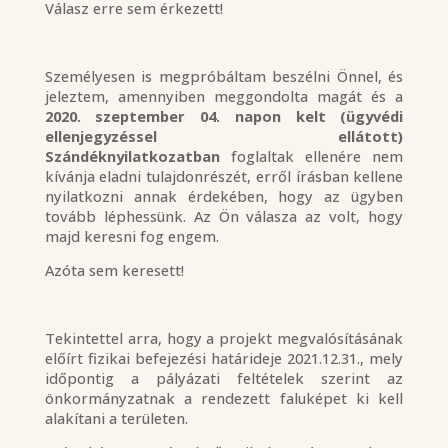
Válasz erre sem érkezett!
Személyesen is megpróbáltam beszélni Önnel, és
jeleztem, amennyiben meggondolta magát és a
2020. szeptember 04. napon kelt
(ügyvédi
ellenjegyzéssel ellátott)
Szándéknyilatkozatban
foglaltak ellenére nem
kívánja eladni tulajdonrészét, erről írásban kellene
nyilatkozni annak érdekében, hogy az ügyben
tovább léphessünk. Az Ön válasza az volt, hogy
majd keresni fog engem.
Azóta sem keresett!
Tekintettel arra, hogy a projekt megvalósításának
előírt fizikai befejezési határideje 2021.12.31., mely
időpontig a pályázati feltételek szerint az
önkormányzatnak a rendezett faluképet ki kell
alakítani a területen.