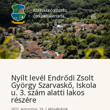
SZARVASKŐ KÖZSÉG
ÖNKORMÁNYZATA
Nyílt levél Endrődi Zsolt
György Szarvaskő, Iskola
u. 3. szám alatti lakos
részére
2021. augusztus. 19.
|
Aktualitások