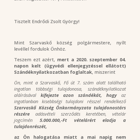
Tisztelt Endrődi Zsolt György!
Mint Szarvaskő község polgármestere, nyílt
levéllel fordulok Önhöz.
Teszem ezt azért,
mert a 2020. szeptember 04.
napon kelt
(ügyvédi ellenjegyzéssel ellátott)
Szándéknyilatkozatban
foglaltak
, miszerint
Ön, mint a Szarvaskő, Fő út 7. szám alatt található
ingatlan többségi tulajdonosa, szándéknyilatkozat
aláírásával
kifejezte azon szándékát, hogy
az
ingatlanban kisebbségi tulajdoni résszel rendelkező
Szarvaskő Község Önkormányzata tulajdonostárs
részére
adásvételi szerződés keretében, vételár
jogcímén
5.000.000,-Ft vételárért eladja
a
tulajdonrészét,
az Ön halogatása miatt a mai napig nem