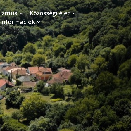
rizmus
Közösségi élet
 információk