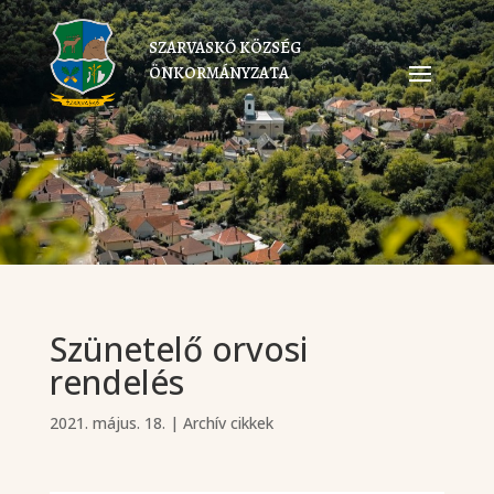
SZARVASKŐ KÖZSÉG
ÖNKORMÁNYZATA
Szünetelő orvosi
rendelés
2021. május. 18.
|
Archív cikkek