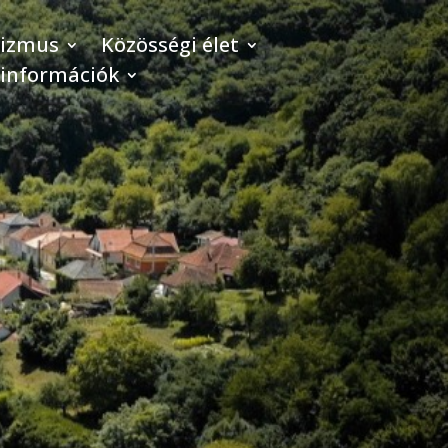
rizmus
Közösségi élet
 információk