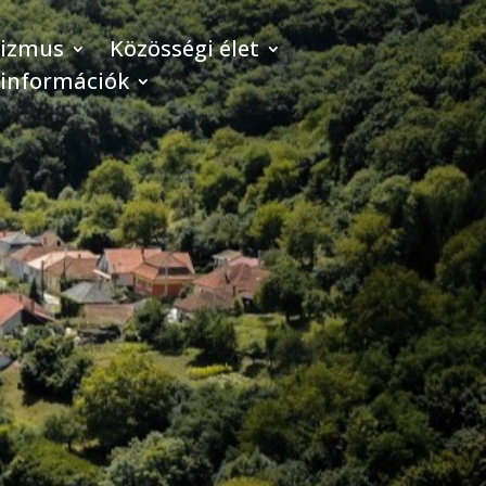
rizmus
Közösségi élet
 információk