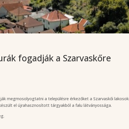
rák fogadják a Szarvaskőre
álják megmosolyogtatni a településre érkezőket a Szarvaskői lakosok
szült el újrahasznosított tárgyakból a falu látványossága.
eg.