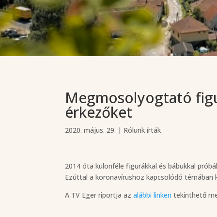
Megmosolyogtató figu
érkezőket
2020. május. 29.
|
Rólunk írták
2014 óta különféle figurákkal és bábukkal prób
Ezúttal a koronavírushoz kapcsolódó témában ké
A TV Eger riportja az
alábbi linken
tekinthető m