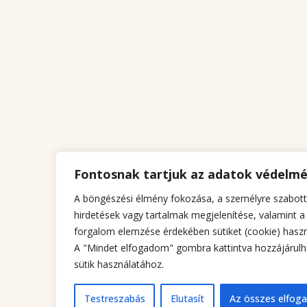
Fontosnak tartjuk az adatok védelm
A böngészési élmény fokozása, a személyre szabott
hirdetések vagy tartalmak megjelenítése, valamint a
forgalom elemzése érdekében sütiket (cookie) haszn
A "Mindet elfogadom" gombra kattintva hozzájárulh
sütik használatához.
Testreszabás
Elutasít
Az összes elfog