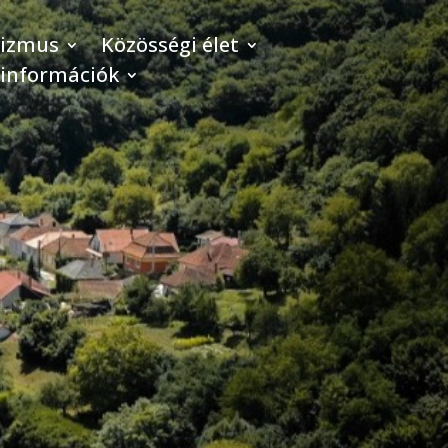
rizmus
Közösségi élet
 információk