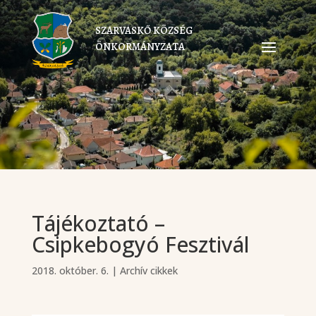
SZARVASKŐ KÖZSÉG
ÖNKORMÁNYZATA
Tájékoztató –
Csipkebogyó Fesztivál
2018. október. 6.
|
Archív cikkek