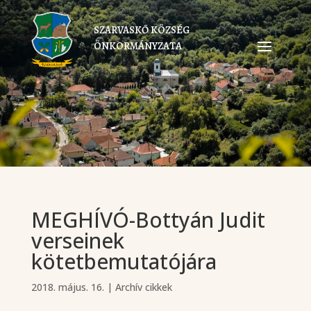
SZARVASKŐ KÖZSÉG
ÖNKORMÁNYZATA
MEGHÍVÓ-Bottyán Judit
verseinek
kötetbemutatójára
2018. május. 16.
|
Archív cikkek