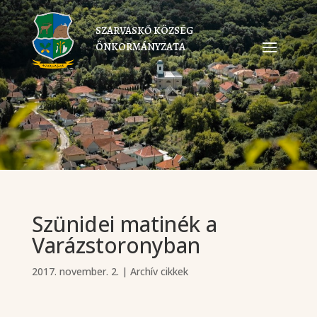
SZARVASKŐ KÖZSÉG
ÖNKORMÁNYZATA
Szünidei matinék a
Varázstoronyban
2017. november. 2.
|
Archív cikkek