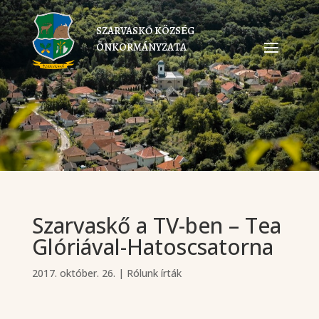
SZARVASKŐ KÖZSÉG
ÖNKORMÁNYZATA
Szarvaskő a TV-ben – Tea
Glóriával-Hatoscsatorna
2017. október. 26.
|
Rólunk írták