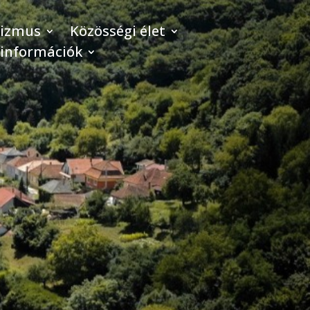
rizmus
Közösségi élet
 információk