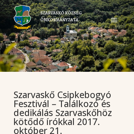
SZARVASKŐ KÖZSÉG
ÖNKORMÁNYZATA
Szarvaskő Csipkebogyó
Fesztivál – Találkozó és
dedikálás Szarvaskőhöz
kötődő írókkal 2017.
október 21.