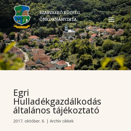
SZARVASKŐ KÖZSÉG
ÖNKORMÁNYZATA
Egri
Hulladékgazdálkodás
általános tájékoztató
2017. október. 6.
|
Archív cikkek