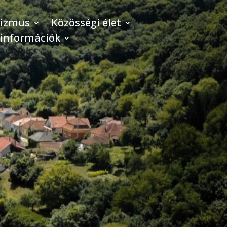
rizmus
Közösségi élet
 információk